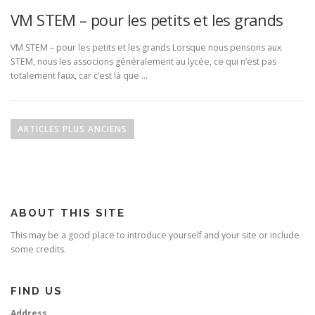
VM STEM – pour les petits et les grands
VM STEM – pour les petits et les grands Lorsque nous pensons aux
STEM, nous les associons généralement au lycée, ce qui n’est pas
totalement faux, car c’est là que …
N
a
ARTICLES PLUS ANCIENS
v
i
g
a
ABOUT THIS SITE
t
i
This may be a good place to introduce yourself and your site or include
some credits.
o
n
d
FIND US
e
Address