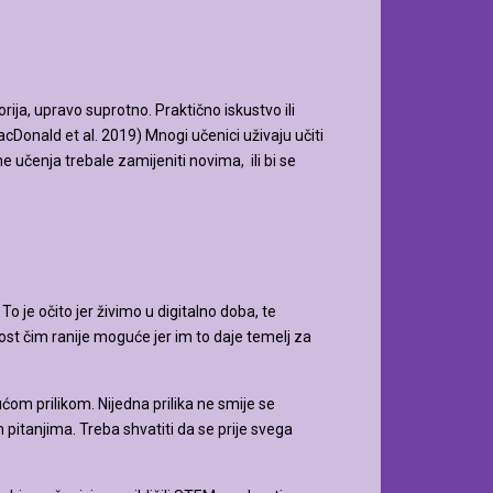
ija, upravo suprotno. Praktično iskustvo ili
Donald et al. 2019) Mnogi učenici uživaju učiti
 učenja trebale zamijeniti novima, ili bi se
 je očito jer živimo u digitalno doba, te
ost čim ranije moguće jer im to daje temelj za
 prilikom. Nijedna prilika ne smije se
itanjima. Treba shvatiti da se prije svega