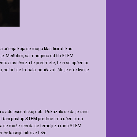
čenja koja se mogu klasificirati kao
umnje. Međutim, sa mnogima od tih STEM
tuzijastični za te predmete, te ih se općenito
ne bi li se trebala poučavati što je efektivnije
u adolescentskoj dobi. Pokazalo se da je rano
8) Rani pristup STEM predmetima učenicima
ga se može reći da se temelji za rano STEM
 će kasnije biti sve teže.