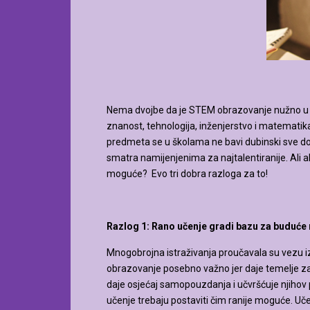
Nema dvojbe da je STEM obrazovanje nužno u n
znanost, tehnologija, inženjerstvo i matematik
predmeta se u školama ne bavi dubinski sve do 
smatra namijenjenima za najtalentiranije. Ali ak
moguće? Evo tri dobra razloga za to!
Razlog 1: Rano učenje gradi bazu za buduć
Mnogobrojna istraživanja proučavala su vezu 
obrazovanje posebno važno jer daje temelje z
daje osjećaj samopouzdanja i učvršćuje njihov 
učenje trebaju postaviti čim ranije moguće. Uče