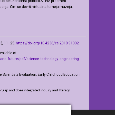
 bi se učenicima približili STEM predmeti.
eorija. Čim se dovrši virtualna turneja muzeja,
(1), 11–25.
https://doi.org/10.4236/ce.2018.91002
.
ailable at:
-and-future/pdf/science-technology-engineering-
le Scientists Evaluation. Early Childhood Education
r gap and does integrated inquiry and literacy