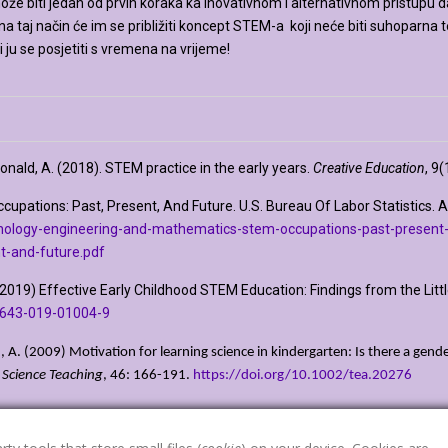
že biti jedan od prvih koraka ka inovativnom i alternativnom pristupu da
a taj način će im se približiti koncept STEM-a koji neće biti suhoparna t
ti ju se posjetiti s vremena na vrijeme!
onald, A. (2018). STEM practice in the early years.
Creative Education
, 9
cupations: Past, Present, And Future. U.S. Bureau Of Labor Statistics. Av
echnology-engineering-and-mathematics-stem-occupations-past-present
-and-future.pdf
. (2019) Effective Early Childhood STEM Education: Findings from the Litt
10643-019-01004-9
A. (2009) Motivation for learning science in kindergarten: Is there a gende
 Science Teaching
, 46: 166-191.
https://doi.org/10.1002/tea.20276