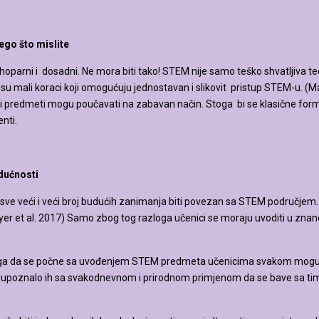
ego što mislite
oparni i dosadni. Ne mora biti tako! STEM nije samo teško shvatljiva teor
 mali koraci koji omogućuju jednostavan i slikovit pristup STEM-u. (Mac
odni predmeti mogu poučavati na zabavan način. Stoga bi se klasične forme
nti.
dućnosti
ve veći i veći broj budućih zanimanja biti povezan sa STEM područjem. To
yer et al. 2017) Samo zbog tog razloga učenici se moraju uvoditi u znan
oga da se počne sa uvođenjem STEM predmeta učenicima svakom mogućom
i upoznalo ih sa svakodnevnom i prirodnom primjenom da se bave sa tim p