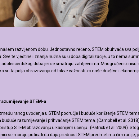
ašem razvijenom dobu. Jednostavno rečeno, STEM obuhvaća sva polja u
a. Sve te vještine i znanja nužna su u doba digitalizacije, u to nema s
adolescentskog doba jer se smatraju zahtjevnima. Mnogi učenici nisu en
o su ta polja obrazovanja od takve važnosti za naše društvo i ekonomiju, 
e razumijevanje STEM-a
između ranog uvođenja u STEM područje i buduće korištenje STEM tema 
a buduće razumijevanje i prihvaćanje STEM tema. (Campbell et al. 201
pristup STEM obrazovanju u kasnijem učenju. (Patrick et al. 2009). Sto
nici se moraju poticati da daju prednost STEM predmetima čim ranije, jer