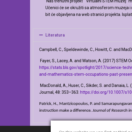
Naš trenutni projekt “ Virtualni STEM muzej” mo
Učenici će se okružiti sa atmosferom muzeja i n
bit će objavljena na web stranici projekta. Ispla
Literatura
Campbell, C., Speldewinde, C., Howitt, C. and MacD
Fayer, S., Lacey, A. and Watson, A. (2017) STEM Oc
https://stats.bls.gov/spotlight/2017/science-t
and-mathematics-stem-occupations-past-present
MacDonald, A., Huser, C., Sikder, S. and Danaia, L
Journal, 48: 353–363.
https://doi.org/10.1007/s
Patrick, H., Mantzicopoulos, P. and Samarapungavan, 
instruction make a difference.
Journal of Research in